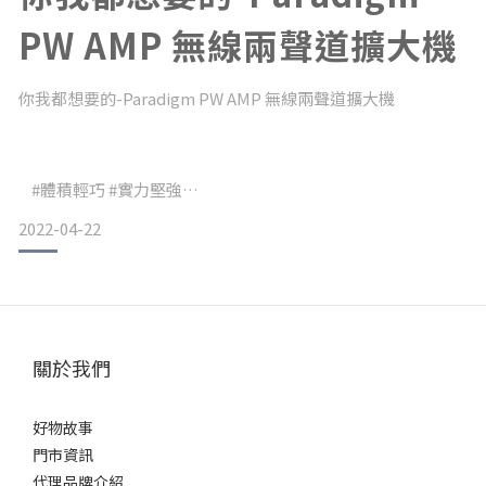
PW AMP 無線兩聲道擴大機​
你我都想要的-Paradigm PW AMP 無線兩聲道擴大機​
#體積輕巧 #實力堅強​
2022-04-22
輸出2聲道100瓦/4歐姆​
D類擴大機模組​
DTS Play-Fi串流播放技術​
關於我們
Anthem ARC自動空間調校技術​
好物故事
門市資訊
代理品牌介紹
Paradigm這款PW AMP無線綜合擴大機推出時已讓多數人為之