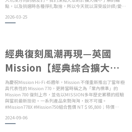
點，以及挑選時各種掙扎取捨，所以今天就以深受設計師/愛樂
者喜好的Leak Stereo系列為標桿，整理出一整套使用的選購
2026-03-25
攻略，當你陷入選擇困難的時候，打開這篇擴大機挑選指南，
確認好自己的需求，自然就會找出心中的那款理想機型。一、
擴大機怎麼選？三個關鍵原則快速了解1.確定音源需求：數位
還是
經典復刻風潮再現—英國
Mission【經典綜合擴大
機】搭配【古典直立式書架
為慶祝Mission Hi-Fi 45週年，Mission 不僅重新推出了當年極
具代表性的 Mission 770，更將當時稱之為「業內標準」的
喇叭】組合
Mission 700 復刻上市，並佐以MISSION多年歷史累積的經驗
與當前最新技術。一系列產品來勢洶洶，銳不可擋。
#Mission778X #Mission750組合售價 NT＄95,800；特價
NT＄78,000-----------------▍系列型號#Mission 700 #Mission
2024-09-06
750 #Mission 770《100%英國生