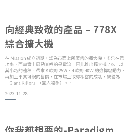
AMP，就可全部搞定！使用 PW AM
向經典致敬的產品 – 778X
綜合擴大機
在 Mission 成立初期，認為市面上所販售的擴大機，多只在意
功率，而事實上驅動喇叭的是電流。因此推出擴大機 778，以
其小巧的體積，帶來 8 歐姆 25W、4 歐姆 40Ｗ 的強悍驅動力，
再加上平實可親的售價，在市場上取得相當的成功，被譽為
「Giant Killer」（巨人殺手）。
2023-11-28
現今的 778X 在外型上仍保有當年 778 的影子。窄面寬卻有更深
的深度，大而醒目的圓形旋鈕，但改成左右對稱佈局，在黑色
上蓋印刷著白色的 Mission 商標，這是另一項復古的元素。復
古是一種情懷，功能和性能
你我都想要的-Paradigm