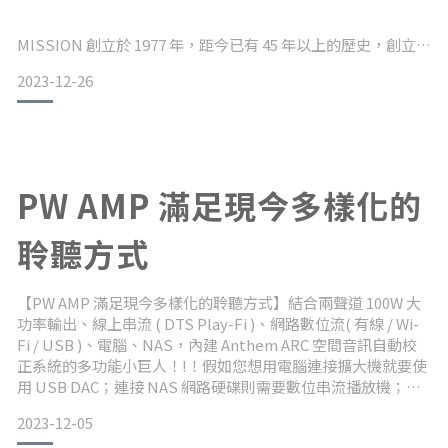
擴大機
MISSION 創立於 1977 年，距今已有 45 年以上的歷史，創立之
初即被公認為聲學工程發展的領導者。MISSION 推出世界上第
那麼 Stereo 230 這台兩聲道擴大機
2023-12-26
一款聚丙烯喇叭單體音箱 ( 突破紙盆單體缺點 ) ，以及將書架型
喇叭高音單體低放。這種高音在下方而中低音在上方的設計方
式，乍看之下好像單體擺反了，實則為 MISSION 獨家單體反
向配置設計的特色。
PW AMP 滿足現今多樣化的
MISSION 認為高音擺放在下方，符合人體坐下時的聆聽高度，
聆聽方式
讓耳朵聆聽位置比高音單體高一些，可以拉長高
【PW AMP 滿足現今多樣化的聆聽方式】結合兩聲道 100W 大
功率輸出、線上串流 ( DTS Play-Fi )、網路數位流( 有線 / Wi-
Fi / USB )、電腦、NAS，內建 Anthem ARC 空間音訊自動校
正系統的多功能小巨人！!！​假如您想用電腦連接擴大機就要使
用 USB DAC；連接 NAS 網路硬碟則需要數位串流播放機；又
如果要把手機傳入擴大機，則需要具備無線傳輸功能的 DAC。
2023-12-05
要滿足這些功能，要準備多少部器材？現在只要一部 PW