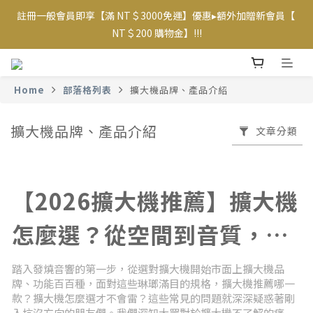
註冊一般會員即享【滿 NT＄3000免運】優惠▸額外加贈新會員【 
【專屬VIP折扣】已上線~ 請至【帳戶】查看相應優惠及等級  
NT＄200 購物金】!!!
【專屬VIP折扣】已上線~ 請至【帳戶】查看相應優惠及等級  
Home
部落格列表
擴大機品牌、產品介紹
擴大機品牌、產品介紹
文章分類
【2026擴大機推薦】擴大機
怎麼選？從空間到音質，打
造英倫復古居家音響系統
踏入發燒音響的第一步，從選對擴大機開始市面上擴大機品
牌、功能百百種，面對這些琳瑯滿目的規格，擴大機推薦哪一
款？擴大機怎麼選才不會雷？這些常見的問題就深深疑惑著剛
入坑沒方向的朋友們。我們深知大眾對於擴大機不了解的痛