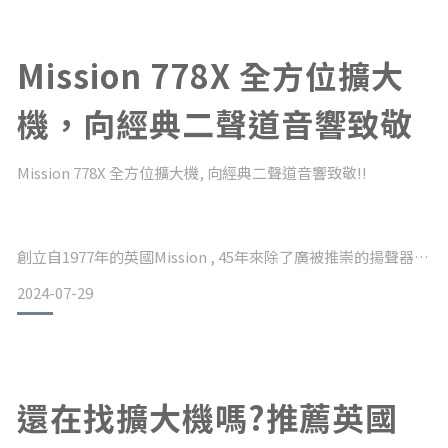
Mission 778X 全方位擴大
機，向經典二聲道音響致敬
Mission 778X 全方位擴大機, 向經典二聲道音響致敬!!
創立自1977年的英國Mission , 45年來除了廣被推崇的揚聲器系
列, 現今更推出可完美搭配自家揚聲器的778X擴大機。
2024-07-29
Mission 778X 是一款承襲80年代風格的擴大機, 採用大型的旋
鈕設計, 外觀簡潔又大器。配備齊全，#可滿足從黑膠唱片迷到
數位流媒體的現代音樂愛好者的需求。LED 液位指示燈和包羅
萬象的連接選項等現代風格使 778X 成為當今主流的擴大機。
還在找擴大機嗎?推薦英國