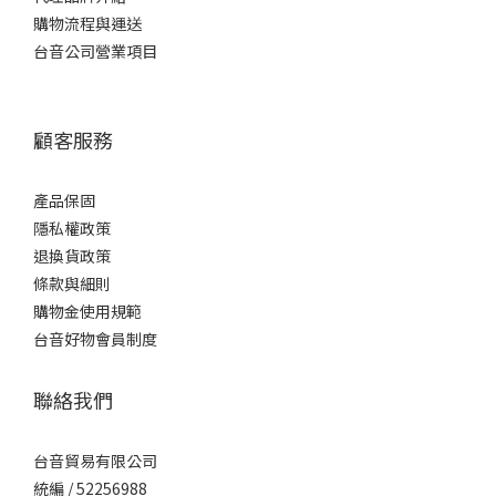
驚艷，內含 DTS Play-Fi技術，兼顧無線傳輸、高解析播放與
購物流程與運送
高功率輸出，加上本身超迷你的體積，完全不受空間、環境限
台音公司營業項目
制，讓音樂播放「無線」自在；時至今日它的功能依然能滿
顧客服務
產品保固
隱私權政策
退換貨政策
條款與細則
購物金使用規範
台音好物會員制度
聯絡我們
台音貿易有限公司
統編 / 52256988