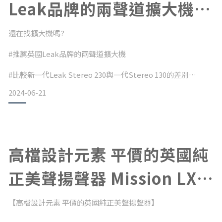
Leak品牌的兩聲道擴大機
Mission 778X 黑、銀兩色,
(內含Stereo 230與Stereo
還在找擴大機嗎?
130的比較)
#推薦英國Leak品牌的兩聲道擴大機
#比較新一代Leak Stereo 230與一代Stereo 130的差別
2024-06-21
高檔設計元素 平價的英國純
正美聲揚聲器 Mission LX
英國老牌Leak，在1979年時銷聲匿跡成為當時的「昔日記
憶」，事隔40多年後，IAG集團將其翻找、重塑往日記憶，使
2+ 配上 Mission 778X 綜合
Leak這個品牌能夠浴火重生。與此同時，在第一代 Stereo 130
【高檔設計元素 平價的英國純正美聲揚聲器】
綜合擴大機擴 和 CDT CD 播放機推出廣受好評後，二代的
Stereo 230 也相繼推出。