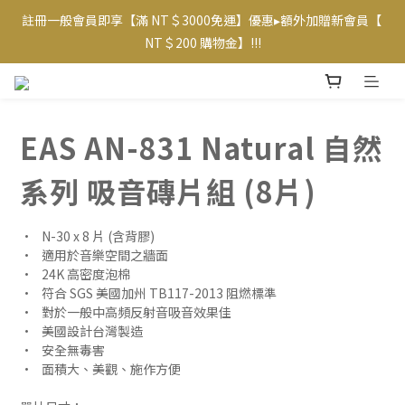
註冊一般會員即享【滿 NT＄3000免運】優惠▸額外加贈新會員【 
【專屬VIP折扣】已上線~ 請至【帳戶】查看相應優惠及等級  
NT＄200 購物金】!!!
【專屬VIP折扣】已上線~ 請至【帳戶】查看相應優惠及等級  
EAS AN-831 Natural 自然
系列 吸音磚片組 (8片)
•	N-30 x 8 片 (含背膠)
•	適用於音樂空間之牆面
•	24K 高密度泡棉
•	符合 SGS 美國加州 TB117-2013 阻燃標準
•	對於一般中高頻反射音吸音效果佳
•	美國設計台灣製造
•	安全無毒害
•	面積大、美觀、施作方便