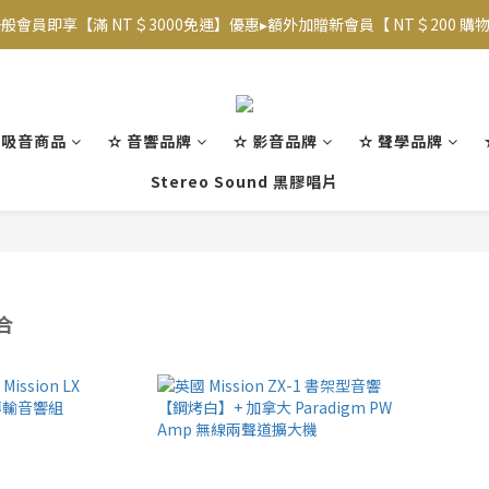
般會員即享【滿 NT＄3000免運】優惠▸額外加贈新會員【 NT＄200 購物金
【專屬VIP折扣】已上線~ 請至【帳戶】查看相應優惠及等級  
【專屬VIP折扣】已上線~ 請至【帳戶】查看相應優惠及等級  
/吸音商品
✫ 音響品牌
✫ 影音品牌
✫ 聲學品牌
Stereo Sound 黑膠唱片
合