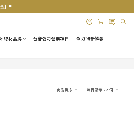
】!!!
✫ 線材品牌
台音公司營業項目
✪ 好物新鮮報
商品排序
每頁顯示 72 個