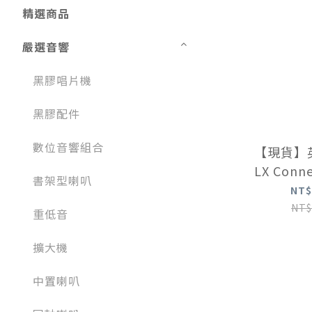
精選商品
嚴選音響
黑膠唱片機
黑膠配件
數位音響組合
【現貨】英國
LX Con
書架型喇叭
NT$
NT$
重低音
擴大機
中置喇叭