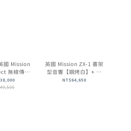
 Mission
英國 Mission ZX-1 書架
nect 無線傳輸
型音響【鋼烤白】+ 加
音響組
拿大 Paradigm PW
38,000
NT$64,650
Amp 無線兩聲道擴大機
49,500