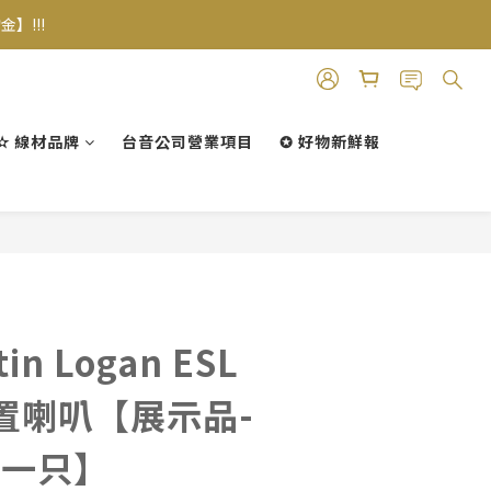
】!!!
✫ 線材品牌
台音公司營業項目
✪ 好物新鮮報
立即購買
in Logan ESL
 中置喇叭【展示品-
此一只】