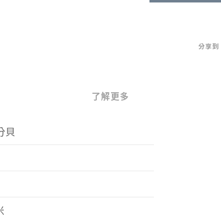
分享到
了解更多
3分貝
米