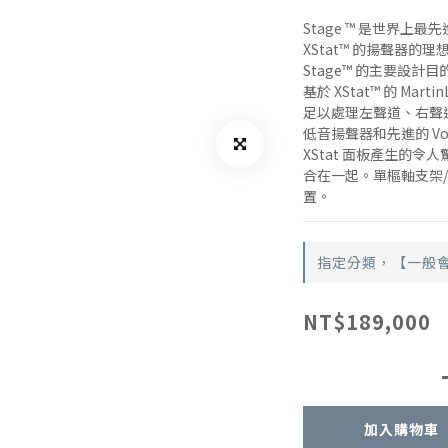
Stage ™ 是世界上
XStat™ 的揚聲器的
Stage™ 的主要設
基於 XStat™ 的 Mar
足以處理左聲道、右聲道
低音揚聲器和先進的 Vo
XStat 面板產生的
合在一起。單樞軸支架
置。
指定分類，【一般
NT$189,000
加入購物車