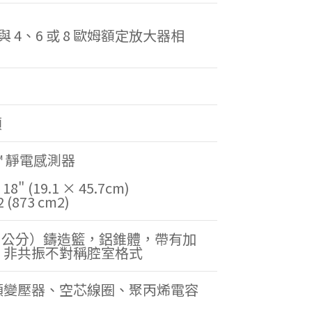
與 4、6 或 8 歐姆額定放大器相
頂
at™ 靜電感測器
8" (19.1 × 45.7cm)
(873 cm2)
6.5 公分）鑄造籃，鋁錐體，帶有加
，非共振不對稱腔室格式
頻變壓器、空芯線圈、聚丙烯電容