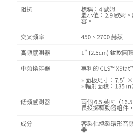
阻抗
標稱：4 歐姆
最小值：2.9 歐姆。
容。
交叉頻率
450、2700 赫茲
高頻感測器
1" (2.5cm) 釹軟圓
中頻換能器
專利的 CLS™ XSt
» 面板尺寸：7.5" × 1
» 輻射面積：135 in2 
低頻感測器
兩個 6.5 英吋（1
長投擲驅動器組件
成分
客製化繞製環形音
器