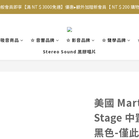
般會員即享【滿 NT＄3000免運】優惠▸額外加贈新會員【 NT＄200 購物金
【專屬VIP折扣】已上線~ 請至【帳戶】查看相應優惠及等級  
【專屬VIP折扣】已上線~ 請至【帳戶】查看相應優惠及等級  
/吸音商品
✫ 音響品牌
✫ 影音品牌
✫ 聲學品牌
Stereo Sound 黑膠唱片
美國 Mart
Stage
黑色-僅