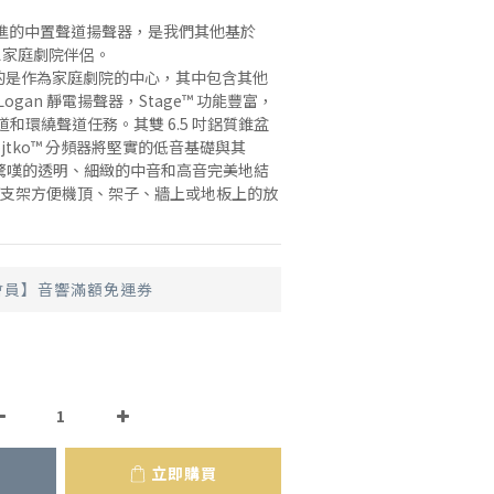
最先進的中置聲道揚聲器，是我們其他基於 
理想家庭劇院伴侶。
計目的是作為家庭劇院的中心，其中包含其他
tinLogan 靜電揚聲器，Stage™ 功能豐富，
和環繞聲道任務。其雙 6.5 吋鋁質錐盆
jtko™ 分頻器將堅實的低音基礎與其 
令人驚嘆的透明、細緻的中音和高音完美地結
/支架方便機頂、架子、牆上或地板上的放
會員】音響滿額免運券
立即購買