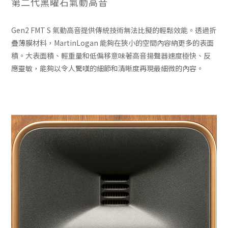
第二代黑曜石氣動高音
Gen2 FMT S 氣動高音提供傳統技術無法比擬的輕鬆效能。透過折
疊薄膜材料，MartinLogan 能夠在狹小的空間內容納更多的表面
積。大表面積、輕重量和低偏移意​​味著高音揚聲器速度極快、反
應靈敏，能夠以令人驚嘆的細節和清晰度再現最細微的內容。