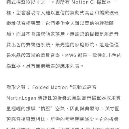
牆式揚聲器尺寸之一。與所有 Motion CI 揚聲器一
樣，您會發現令人難以置信的氣動式高音和編織玻璃
纖維低音揚聲器，它們提供令人難以置信的聆聽體
驗，而且不會讓您傾家蕩產。無論您的目標是創建音
質出色的雙聲道系統、最先進的家庭影院，還是僅僅
是水晶般清晰的背景音樂，MW6 都是一款性能出色的
揚聲器，具有無窮無盡的應用列表。
隱形之聲： Folded Motion ®氣動式高音
MartinLogan 標誌性的折疊式氣動高音揚聲器採用質
量極輕的振膜“擠壓”空氣，因此與典型的 1 英寸圓
頂高音揚聲器相比，所需的衝程明顯減少。它的折疊