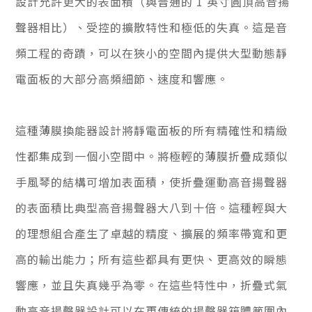
設計允許更大的表面積（與普通的 1 英寸圓頂高音揚
聲器相比）、受控的擴散特性和極低的失真。這是音
頻工程的奇蹟，可以在狹小的空間內提供大型動態靜
電面板的大部分高頻細節、速度和響應。
這種薄膜換能器設計將靜電面板的所有精確性和精緻
性都集成到一個小空間中。將極輕的薄膜折疊成類似
手風琴的結構可增加表面積，使折疊運動高音揚聲器
的表面積比典型高音揚聲器大八到十倍。這種輕與大
的理想組合產生了卓越的精度、擴展的頻率帶寬和更
高的輸出能力；所有這些都具有更快、更高效的瞬態
響應，並且失真幾乎為零。在這些特性中，折疊式氣
動高音揚聲器設計可以在更傳統的揚聲器箱體範圍內