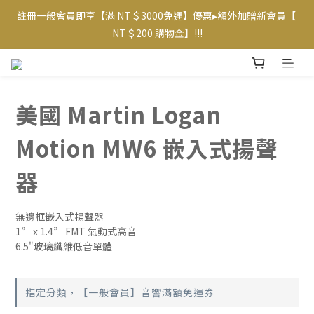
註冊一般會員即享【滿 NT＄3000免運】優惠▸額外加贈新會員【 
【專屬VIP折扣】已上線~ 請至【帳戶】查看相應優惠及等級  
NT＄200 購物金】!!!
【專屬VIP折扣】已上線~ 請至【帳戶】查看相應優惠及等級  
美國 Martin Logan
Motion MW6 嵌入式揚聲
器
無邊框嵌入式揚聲器
1” x 1.4” FMT 氣動式高音
6.5"玻璃纖維低音單體
指定分類，【一般會員】音響滿額免運券