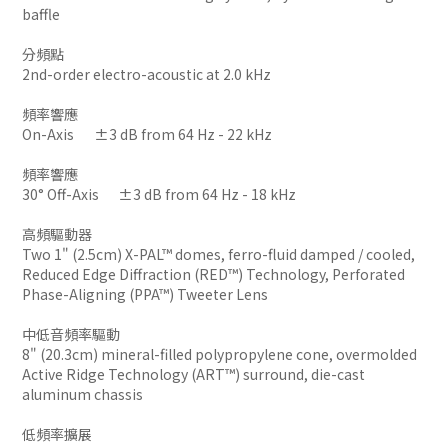
baffle
分頻點
2nd-order electro-acoustic at 2.0 kHz
頻率響應
On-Axis
±3 dB from 64 Hz - 22 kHz
頻率響應
30° Off-Axis
±3 dB from 64 Hz - 18 kHz
高頻驅動器
Two 1" (2.5cm) X-PAL™ domes, ferro-fluid damped / cooled,
Reduced Edge Diffraction (RED™) Technology, Perforated
Phase-Aligning (PPA™) Tweeter Lens
中低音頻率驅動
8" (20.3cm) mineral-filled polypropylene cone, overmolded
Active Ridge Technology (ART™) surround, die-cast
aluminum chassis
低頻率擴展