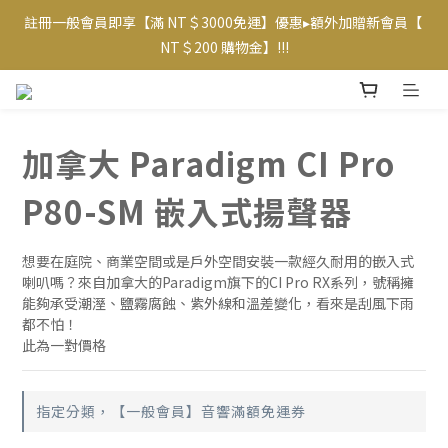
註冊一般會員即享【滿 NT＄3000免運】優惠▸額外加贈新會員【 
【專屬VIP折扣】已上線~ 請至【帳戶】查看相應優惠及等級  
NT＄200 購物金】!!!
【專屬VIP折扣】已上線~ 請至【帳戶】查看相應優惠及等級  
加拿大 Paradigm CI Pro
P80-SM 嵌入式揚聲器
想要在庭院、商業空間或是戶外空間安裝一款經久耐用的嵌入式
喇叭嗎？來自加拿大的Paradigm旗下的CI Pro RX系列，號稱擁
能夠承受潮溼、鹽霧腐蝕、紫外線和溫差變化，看來是刮風下雨
都不怕！
此為一對價格
指定分類，【一般會員】音響滿額免運券