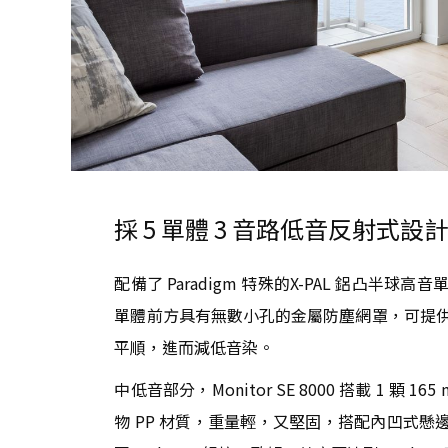
採 5 單體 3 音路低音反射式設
配備了 Paradigm 特殊的X-PAL 鋁凸半球高音單體
單體前方具有無數小孔的金屬防塵網罩，可提
平順，進而減低音染。
中低音部分，Monitor SE 8000 搭載 1 顆
物 PP 材質，重量輕，又堅固，搭配內凹式懸邊，看起