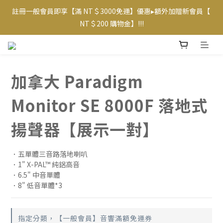
註冊一般會員即享【滿 NT＄3000免運】優惠▸額外加贈新會員【 
【專屬VIP折扣】已上線~ 請至【帳戶】查看相應優惠及等級  
NT＄200 購物金】!!!
【專屬VIP折扣】已上線~ 請至【帳戶】查看相應優惠及等級  
加拿大 Paradigm
Monitor SE 8000F 落地式
揚聲器【展示一對】
．五單體三音路落地喇叭
．1" X-PAL™ 純鋁高音
．6.5" 中音單體
．8" 低音單體*3
指定分類，【一般會員】音響滿額免運券