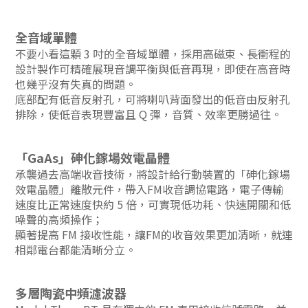
全音域單體
不要小看這顆 3 吋的全音域單體，採用高磁束、長衝程的
設計製作可精確展現音調平衡與低音再現，即使在高音時
也幾乎沒有失真的問題。
底部配有低音反射孔，可將喇叭背面發出的低音由反射孔
排除，使低音表現豐富且 Q 彈，音質、效率更勝過往。
「GaAs」砷化鎵場效電晶體
承襲過去高端收音技術，將設計給行動裝置的「砷化鎵場
效電晶體」離散元件，帶入FM收音調協電路，電子傳輸
速度比正常速度快約 5 倍，可實現低功耗、快速開關和低
噪聲的高頻操作；
顯著提高 FM 接收性能，讓FM的收音效果更加清晰，就連
相鄰電台都能清晰分立。
多層陶瓷中頻濾波器