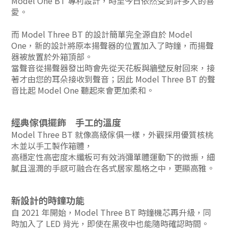
Model One BT 專利設計，時至今日依然受到許多人的喜
愛。
而 Model Three BT 的設計簡單完全源自於 Model
One，新的設計將原本揚聲器的位置加入了時鐘，而揚聲
器被放置於外箱頂部。
當聲音從揚聲器發出時會先從天花板與牆壁反射回來，接
著才由您的耳朵接收到聲音；因此 Model Three BT 的聲
音比起 Model One 聽起來會更加柔和。
經典傢俱擺飾 手工的溫度
Model Three BT 就像高級傢俱一樣，外觀採用優質核桃
木並以手工製作箱體，
高穩定性高密度木纖板可有效消彌單體運動下的微振，細
膩且溫潤的手感可融合在各式居家風格之中，更顯高雅。
新設計的時鐘功能
自 2021 年開始，Model Three BT 時鐘機芯再升級，同
時加入了 LED 背光，即使在黑夜中也能隨時確認時間。