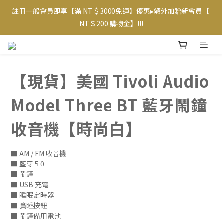
註冊一般會員即享【滿 NT＄3000免運】優惠▸額外加贈新會員【 
【專屬VIP折扣】已上線~ 請至【帳戶】查看相應優惠及等級  
NT＄200 購物金】!!!
【專屬VIP折扣】已上線~ 請至【帳戶】查看相應優惠及等級  
【現貨】美國 Tivoli Audio
Model Three BT 藍牙鬧鐘
收音機【時尚白】
■ AM / FM 收音機
■ 藍牙 5.0
■ 鬧鐘
■ USB 充電
■ 睡眠定時器
■ 貪睡按鈕
■ 鬧鐘備用電池