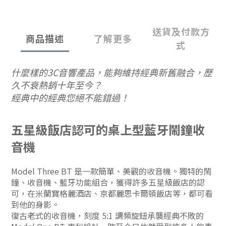
送貨及付款方
商品描述
了解更多
式
什麼樣的3C音響產品，能夠維持經典新舊融合，歷
久不衰熱銷十年至今？
經典中的經典您絕不能錯過！
五星級飯店認可的桌上型藍牙鬧鐘收
音機
Model Three BT 是一款簡單、美觀的收音機。獨特的鬧
鐘、收音機、藍牙功能組合，獲得許多五星級飯店的認
可，在米蘭寶格麗酒店、京都麗思卡爾頓飯店等，都可看
到他的身影。
復古老式的收音機，刻度 5:1 調頻旋鈕承襲經典不敗的