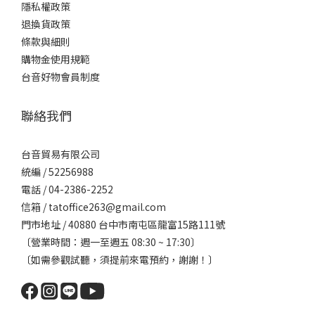
隱私權政策
的音樂類型以及預計的預算範圍，這將幫助我們更快為您縮小
優
退換貨政策
篩選範圍。五、 結語：尋找你的靈魂之聲聲音的美，文字僅能
訊
條款與細則
描述十分之一。任何精準的數據，都比不上當音樂響起、毛孔
簡
購物金使用規範
收縮的那一刻感動。我們誠摯邀請您親自蒞臨台音貿易，在專
感受
台音好物會員制度
屬的空間中，感受細膩的音場變化與工藝細節。現在就預約，
我
開啟您的感官之旅：官方網站預約： tatselect.com營業時
司
聯絡我們
間： 週一至週五 8:30 ~ 17:30門市地址：台中市南屯區龍富15
間：
路111號讓台音代理的國際名品，陪您找回音樂中最真實的感
台音貿易有限公司
動。
統編 / 52256988
電話 / 04-2386-2252
信箱 / tatoffice263@gmail.com
門市地址 / 40880 台中市南屯區龍富15路111號
〔營業時間：週一至週五 08:30 ~ 17:30〕
〔如需參觀試聽，須提前來電預約，謝謝！〕