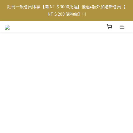
註冊一般會員即享【滿 NT＄3000免運】優惠▸額外加贈新會員【 
【專屬VIP折扣】已上線~ 請至【帳戶】查看相應優惠及等級  
NT＄200 購物金】!!!
【專屬VIP折扣】已上線~ 請至【帳戶】查看相應優惠及等級  