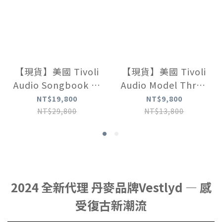
【現貨】美國 Tivoli
【現貨】美國 Tivoli
Audio Songbook 高
Audio Model Three
級藍牙音響【奶油
BT 藍牙鬧鐘收音機
NT$19,800
NT$9,800
棕】
【時尚白】
NT$29,800
NT$13,800
2024 全新代理 丹麥品牌Vestlyd — 感
受復古新潮流