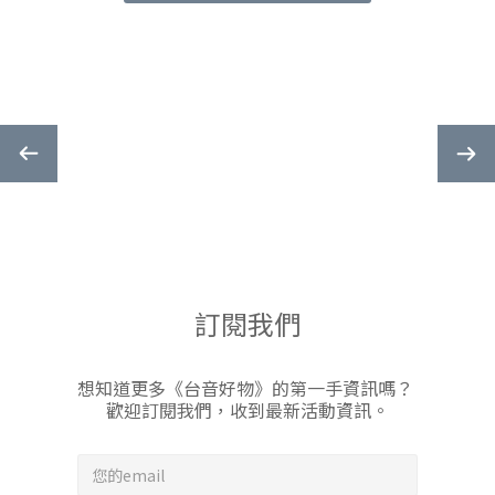
圍」。論壇文字描述的「暖色調」或「冷色調」，在每個人的
備
耳朵裡都有不同的解讀。聲音具有強烈的主觀性。一款音響的
細膩
動態感是否紮實、空間感是否寬闊、高音是否具有絲滑的延伸
感，這些細微的感官差異，必須透過你熟悉的雙耳親自驗收。
（RF
二、 為什麼一定要到店家現場試聽音響？1. 環境匹配的重要性
「
一般居家空間常伴隨著不必要的共振與回聲，而專業的試聽室
與
經過聲學處理，能將環境干擾降到最低。在這樣的空間裡，你
銷」
才能徹底聽見器材的潛力。例如，Vestlyd 震撼的低頻表現力，
線 
或是 Mission中高音極致的擴散能力，唯有在優質的聲學環境
相
下，才能展現出高級音響原始實力。2. 器材組合的化學反應音
號」
響系統講求的是「平衡」。同一對 Mission 揚聲器，搭配不同
滲
訂閱我們
調性的擴大機（如溫潤的 Leak 或是精準的 Rega），其阻抗匹
配與調音風格會產生截然不同的化學反應。此外，連Monster
Re
Cable 等高階線材的介入，都會對音場細節產生影響。透過現
RC
想知道更多《台音好物》的第一手資訊嗎？
場搭配，你才能在無數組合中精準找出你的「命定之聲」。3.
極強
歡迎訂閱我們，收到最新活動資訊。
觸覺與工藝的真實感音響不只是聽覺的享受，更是生活美學的
聽感
體現。現場試聽時，你可以親手撥動 Rega 黑膠唱盤的精密轉
見品
盤，感受純英國製造的機械美學；或是近距離端詳 Mission 書
特