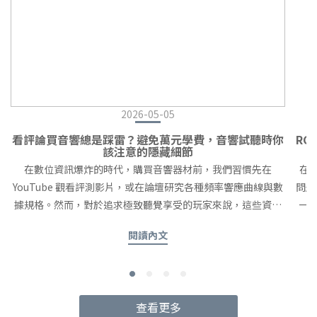
2026-05-05
看評論買音響總是踩雷？避免萬元學費，音響試聽時你
RC
該注意的隱藏細節
在數位資訊爆炸的時代，購買音響器材前，我們習慣先在
在
YouTube 觀看評測影片，或在論壇研究各種頻率響應曲線與數
問題
據規格。然而，對於追求極致聽覺享受的玩家來說，這些資訊
一
僅能作為參考。真正的「好聲音」，往往隱藏在數據無法傳遞
不相
閱讀內文
的感官細節中。這篇文章將帶你了解，為什麼無論網路評論多
麼精彩，親自走一趟專業音響代理商進行「現場試聽」，才是
(U
決定升級器材最關鍵的一步。一、 前言：數據無法替代的感官
代推
體驗為什麼只看評測是不夠的？YouTube 錄音受限於錄音設備
RC
查看更多
與播放終端的性能，無法還原現場的「空氣感」與「動態範
屏蔽