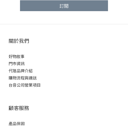
架喇叭的箱體質感與真實體積。這種結合視覺、觸覺與聽覺的
訂閱
一
工藝感動，是螢幕照片跟各種實驗室數據無法賦予的。三、 在
果你
「台音貿易」試聽的專屬優勢作為多家國際頂尖品牌的台灣總
已
代理，我們能為您提供更深度的鑑賞體驗：品牌多元化： 我們
擺放
同時代理 Rega、Mission、Leak、Vestlyd、Piega、Martin
聲音
關於我們
Logan、Nagaoka 等品牌，涵蓋英系溫潤、北歐清澈、美式動
備
態等多種風格，讓您在同一地點即可進行跨品牌的深度對比。
X
專業顧問諮詢： 現場由專業行銷與技術團隊接待，我們不只懂
統
好物故事
器材，更懂空間。我們會根據您的預算、聽音習慣與居家環
場。
門市資訊
境，提供最精準的配置建議。原廠保固與售後： 總代理的專業
多數
代理品牌介紹
不僅在於銷售，更在於承諾。所有在台音試聽並購買的器材，
極其
購物流程與運送
均享有完善的原廠保固服務，讓您買得安心、聽得放心。四、
配 
台音公司營業項目
試聽前你該做的三項準備為了讓您的試聽旅程更加精準高效，
實度
我們建議您：攜帶熟悉的音源： 帶上你聽過無數次的黑膠唱
哪種
片、CD 或高解析無損音樂。用熟悉的旋律作為基準，最能聽出
求純
顧客服務
器材間的差異。預留充足的時間： 聲音需要時間沉澱，耳朵也
的多
需要時間適應。在台音，我們不會催促您。您可以盡情更換器
細節
產品保固
材組合，直到聽滿意為止。明確的需求清單： 告訴我們您偏好
在 